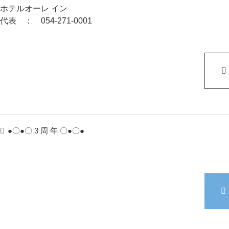
ホテルオーレ イン
代表 ： 054-271-0001
●〇●〇 3 周 年 〇●〇●