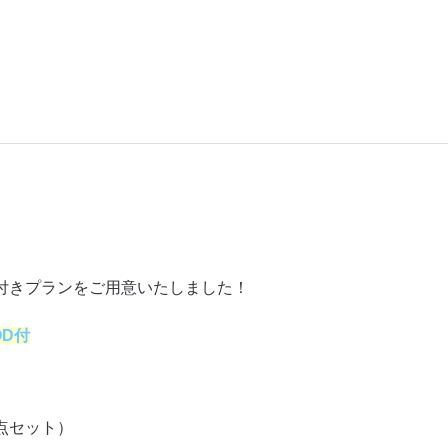
付きプランをご用意いたしました！
OD付
点セット）